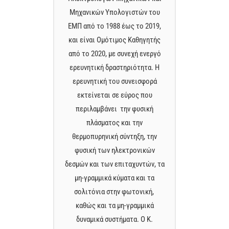
ου
Μηχανικών Υπολογιστών του
Μ
19,
ΕΜΠ από το 1988 έως το 2019,
ΕΜ
τής
και είναι Ομότιμος Καθηγητής
κα
ργό
από το 2020, με συνεχή ενεργό
απ
 Η
ερευνητική δραστηριότητα. Η
ε
ά
ερευνητική του συνεισφορά
εκτείνεται σε εύρος που
περιλαμβάνει την φυσική
πλάσματος και την
ην
θερμοπυρηνική σύντηξη, την
θ
ν
φυσική των ηλεκτρονικών
, τα
δεσμών και των επιταχυντών, τα
δεσ
α
μη-γραμμικά κύματα και τα
,
σολιτόνια στην φωτονική,
ά
καθώς και τα μη-γραμμικά
δυναμικά συστήματα. Ο Κ.