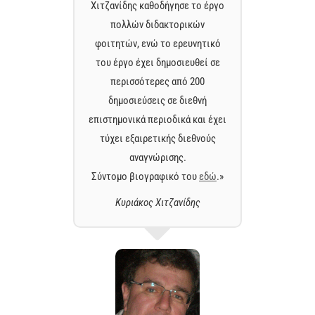
ργο
Χιτζανίδης καθοδήγησε το έργο
Χι
πολλών διδακτορικών
ικό
φοιτητών, ενώ το ερευνητικό
φο
σε
του έργο έχει δημοσιευθεί σε
τ
περισσότερες από 200
δημοσιεύσεις σε διεθνή
έχει
επιστημονικά περιοδικά και έχει
επι
ύς
τύχει εξαιρετικής διεθνούς
τ
αναγνώρισης.
ώ
.»
Σύντομο βιογραφικό του
εδώ
.»
Σύ
Κυριάκος Χιτζανίδης