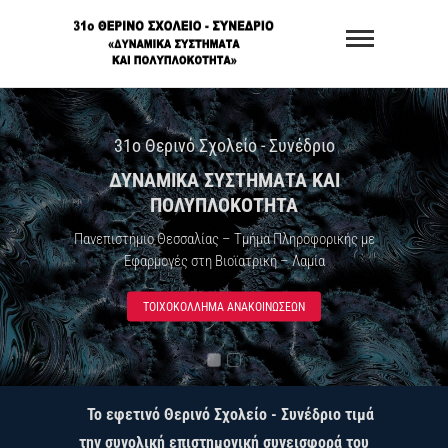
Skip
31o Θερινό
to
Σχολείο –
content
Συνέδριο
«Δυναμικά
31o Θερινό Σχολείο - Συνέδριο
ΔΥΝΑΜΙΚΑ ΣΥΣΤΗΜΑΤΑ ΚΑΙ
Συστήματα 
ΠΟΛΥΠΛΟΚΟΤΗΤΑ
Πολυπλοκό
Πανεπιστήμιο Θεσσαλίας – Τμήμα Πληροφορικής με
Εφαρμογές στη Βιοϊατρική – Λαμία
ΤΟΙΧΟΚΌΛΛΗΜΑ ΑΝΑΚΟΙΝΏΣΕΩΝ
Το εφετινό Θερινό Σχολείο - Συνέδριο τιμά
την συνολική επιστημονική συνεισφορά του