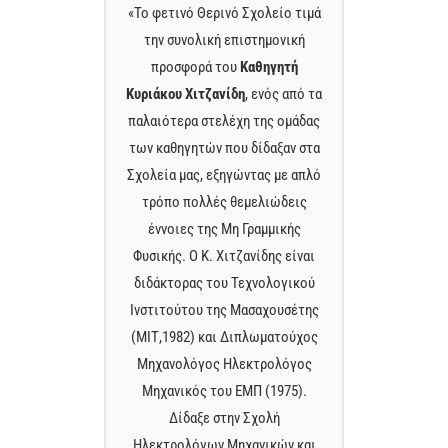
τιμά
«Το φετινό Θερινό Σχολείο τιμά
«Το
ή
την συνολική επιστημονική
προσφορά του
Καθηγητή
ό τα
Κυριάκου Χιτζανίδη
, ενός από τα
Κυρ
άδας
παλαιότερα στελέχη της ομάδας
παλ
στα
των καθηγητών που δίδαξαν στα
τω
απλό
Σχολεία μας, εξηγώντας με απλό
Σχο
ς
τρόπο πολλές θεμελιώδεις
ς
έννοιες της Μη Γραμμικής
ναι
Φυσικής. Ο Κ. Χιτζανίδης είναι
Φυ
κού
διδάκτορας του Τεχνολογικού
δι
της
Ινστιτούτου της Μασαχουσέτης
Ιν
χος
(ΜΙΤ,1982) και Διπλωματούχος
(Μ
ος
Μηχανολόγος Ηλεκτρολόγος
Μ
.
Μηχανικός του ΕΜΠ (1975).
Δίδαξε στην Σχολή
και
Ηλεκτρολόγων Μηχανικών και
Ηλ