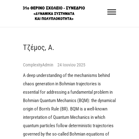
Skip
31o Θερινό
to
Σχολείο –
content
Συνέδριο
«Δυναμικά
Τζέμος, Α.
Συστήματα 
ComplexityAdmin
24 Ιουνίου 2025
Πολυπλοκό
A deep understanding of the mechanisms behind
chaos generation in Bohmian trajectories is
essential for addressing a fundamental problem in
Bohmian Quantum Mechanics (BQM): the dynamical
origin of Born’s Rule (BR). BQM is a well-known
interpretation of Quantum Mechanics in which
quantum particles follow deterministic trajectories
governed by the so-called Bohmian equations of